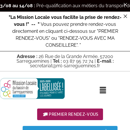
4/08 :
Pré-qualification aux métiers du transport de march
"La Mission Locale vous facilite la prise de rendez-
vous !" -- "
Vous pouvez prendre rendez-vous
directement en cliquant ci-dessous sur "PREMIER
RENDEZ-VOUS" ou "RENDEZ-VOUS AVEC MA
CONSEILLERE". "
Adresse :
26 Rue de la Grande Armée, 57200
Sarreguemines |
Tel :
03 87 95 72 74 |
E-mail :
secretariat@ml-sarreguemines.fr
Mission Locale de Sarreguemines
PREMIER RENDEZ-VOUS